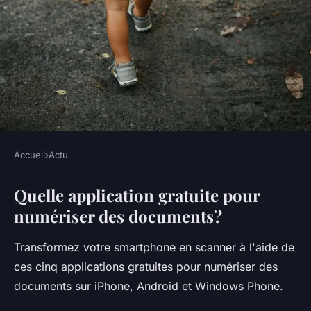
Accueil
›
Actu
ACTU
Quelle application gratuite pour
Est-ce que CamScanner est
numériser des documents?
gratuit ?
Transformez votre smartphone en scanner à l'aide de
•
5 octobre 2022
•
3 min de lecture
ces cinq applications gratuites pour numériser des
documents sur iPhone, Android et Windows Phone.