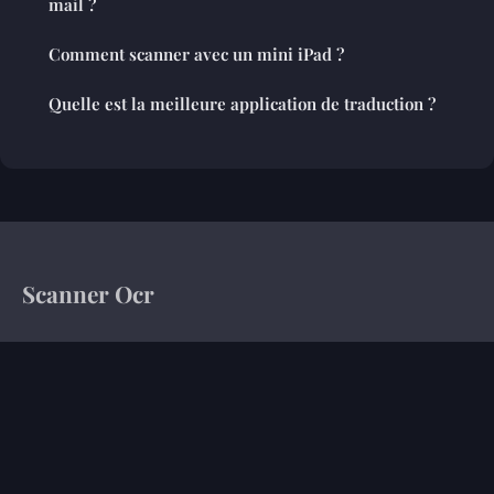
mail ?
Comment scanner avec un mini iPad ?
Quelle est la meilleure application de traduction ?
Scanner Ocr
Votre magazine d'information sur le monde de l'entreprise
Accueil
Mentions légales
Contact
© 2026 Scanner Ocr. Tous droits réservés.