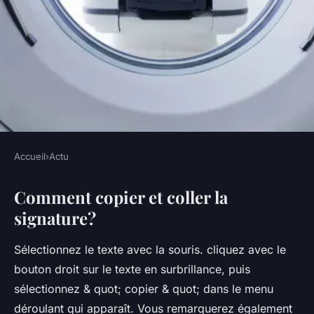
Accueil
›
Actu
ACTU
Comment copier et coller la
Comment scanner une
signature?
signature ?
Sélectionnez le texte avec la souris. cliquez avec le
•
5 octobre 2022
•
3 min de lecture
bouton droit sur le texte en surbrillance, puis
sélectionnez & quot; copier & quot; dans le menu
déroulant qui apparaît. Vous remarquerez également