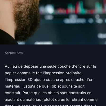
Accueil
›
Actu
ACTU
Pourquoi acheter une
Au lieu de déposer une seule couche d'encre sur le
papier comme le fait l'impression ordinaire,
imprimante 3D ?
l'impression 3D ajoute couche après couche d'un
matériau jusqu'à ce que l'objet souhaité soit
•
24 août 2021
•
3 min de lecture
construit. Parce que les objets sont construits en
ajoutant du matériau (plutôt qu'en le retirant comme