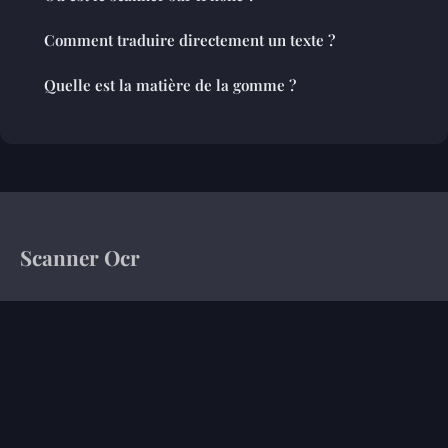
Comment traduire directement un texte ?
Quelle est la matière de la gomme ?
Scanner Ocr
Votre magazine d'information sur le monde de l'entreprise
Accueil
Mentions légales
Contact
© 2026 Scanner Ocr. Tous droits réservés.