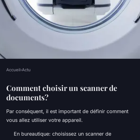
Accueil
›
Actu
ACTU
Comment choisir un scanner de
Scanner de poche pour les
documents?
documents
Par conséquent, il est important de définir comment
•
5 octobre 2022
•
4 min de lecture
vous allez utiliser votre appareil.
En bureautique: choisissez un scanner de