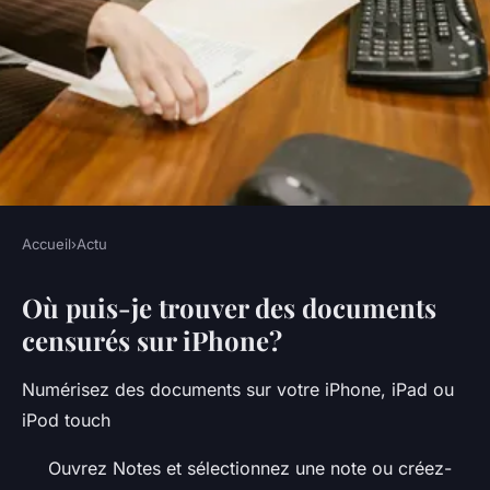
Accueil
›
Actu
ACTU
Où puis-je trouver des documents
Où sont les documents
censurés sur iPhone?
numérisés ?
Numérisez des documents sur votre iPhone, iPad ou
•
5 octobre 2022
•
3 min de lecture
iPod touch
Ouvrez Notes et sélectionnez une note ou créez-