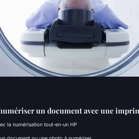
ur scanner un
umériser un document avec une impri
ec la numérisation tout-en-un HP
un document ou une photo à numériser.