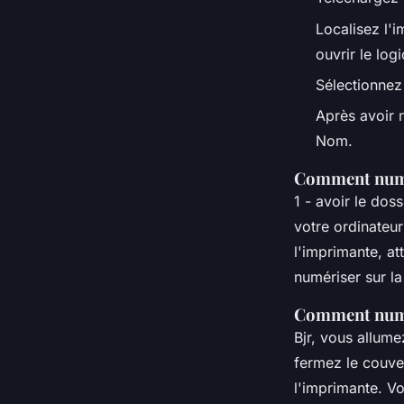
•
5 octobre 2022
•
3 min de lecture
Localisez l'
ouvrir le logic
Sélectionnez 
Après avoir 
Nom.
Comment numé
1 - avoir le do
votre ordinateu
l'imprimante, a
numériser sur la
Comment numé
Bjr, vous allum
fermez le couver
l'imprimante. Vo