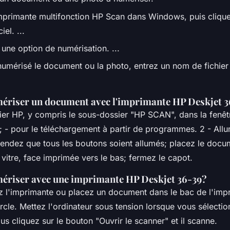
imprimante multifonction HP Scan dans Windows, puis cliqu
iel. ...
une option de numérisation. ...
numérisé le document ou la photo, entrez un nom de fichie
riser un document avec l'imprimante HP Deskjet 
ssier HP, y compris le sous-dossier "HP SCAN", dans la fenê
r; - pour le téléchargement à partir de programmes. 2 - All
ttendez que tous les boutons soient allumés; placez le docu
 vitre, face imprimée vers le bas; fermez le capot.
riser avec une imprimante HP Deskjet 36-39?
ez l'imprimante ou placez un document dans le bac de l'imp
cle. Mettez l'ordinateur sous tension lorsque vous sélecti
us cliquez sur le bouton "Ouvrir le scanner" et il scanne.