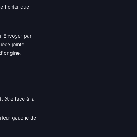
e fichier que
ur Envoyer par
ièce jointe
'origine.
t être face à la
érieur gauche de