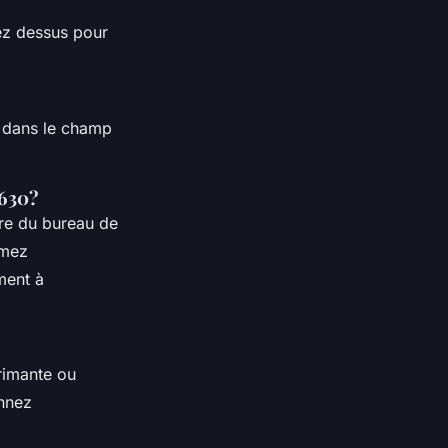
ez dessus pour
r dans le champ
3630?
tre du bureau de
umez
ment à
rimante ou
onnez