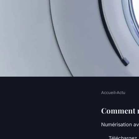
Accueil
›
Actu
ACTU
Comment on fait po
Comment n
Numérisation av
document ?
Téléchargez 