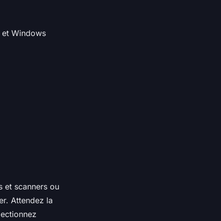
d et Windows
s et scanners ou
er. Attendez la
électionnez