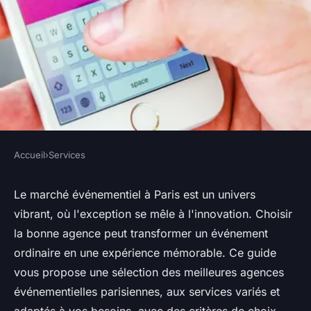
Accueil
›
Services
SERVICES
Le guide complet des
Le marché événementiel à Paris est un univers
vibrant, où l'exception se mêle à l'innovation. Choisir
meilleures agences
la bonne agence peut transformer un événement
événementiel à paris :
ordinaire en une expérience mémorable. Ce guide
l'exceptionnel
vous propose une sélection des meilleures agences
événementielles parisiennes, aux services variés et
Soline
•
21 octobre 2024
•
4 min de lecture