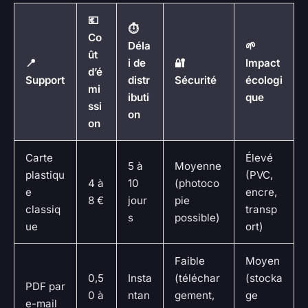
💶
⏱️
Co
Déla
🌱
ût
📍
i de
🔐
Impact
d’é
Support
distr
Sécurité
écologi
mi
ibuti
que
ssi
on
on
Carte
Élevé
5 à
Moyenne
plastiqu
(PVC,
4 à
10
(photoco
e
encre,
8 €
jour
pie
classiq
transp
s
possible)
ue
ort)
Faible
Moyen
0,5
Insta
(téléchar
(stocka
PDF par
0 à
ntan
gement,
ge
e-mail