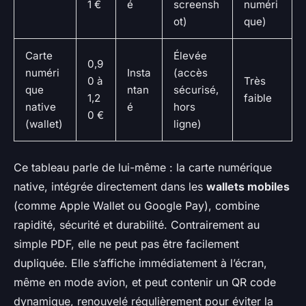
1 €
é
screensh
numéri
ot)
que)
Carte
Élevée
0,9
numéri
Insta
(accès
0 à
Très
que
ntan
sécurisé,
1,2
faible
native
é
hors
0 €
(wallet)
ligne)
Ce tableau parle de lui-même : la carte numérique
native, intégrée directement dans les
wallets mobiles
(comme Apple Wallet ou Google Pay), combine
rapidité, sécurité et durabilité. Contrairement au
simple PDF, elle ne peut pas être facilement
dupliquée. Elle s’affiche immédiatement à l’écran,
même en mode avion, et peut contenir un QR code
dynamique, renouvelé régulièrement pour éviter la