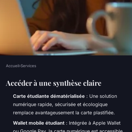
Accueil
›
Services
SERVICES
Accéder à une synthèse claire
Obtenir facilement votre carte
étudiante en ligne
Carte étudiante dématérialisée
: Une solution
numérique rapide, sécurisée et écologique
Nicet
•
27/05/2026 09:14
•
10 min de lecture
remplace avantageusement la carte plastifiée.
Wallet mobile étudiant
: Intégrée à Apple Wallet
ou Google Pay, la carte numérique est accessible