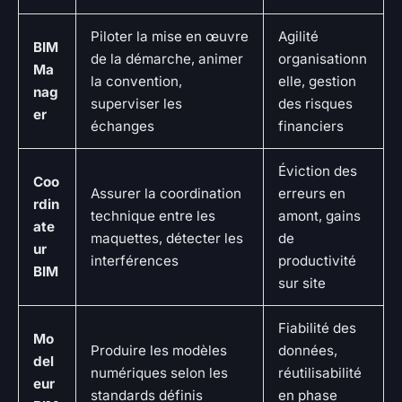
Piloter la mise en œuvre
Agilité
BIM
de la démarche, animer
organisationn
Ma
la convention,
elle, gestion
nag
superviser les
des risques
er
échanges
financiers
Éviction des
Coo
Assurer la coordination
erreurs en
rdin
technique entre les
amont, gains
ate
maquettes, détecter les
de
ur
interférences
productivité
BIM
sur site
Fiabilité des
Mo
Produire les modèles
données,
del
numériques selon les
réutilisabilité
eur
standards définis
en phase