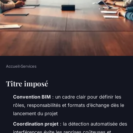
Accueil
›
Services
SERVICES
Titre imposé
7 techniques innovantes pour
exceller en gestion de projet
Convention BIM
: un cadre clair pour définir les
BIM
rôles, responsabilités et formats d’échange dès le
lancement du projet
Nicet
•
31/03/2026 10:45
•
9 min de lecture
Coordination projet
: la détection automatisée des
interférences évite les reprises coûteuses et