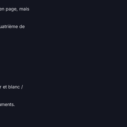
 en page, mais
 quatrième de
 et blanc /
cuments.