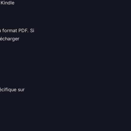
 Kindle
u format PDF. Si
lécharger
écifique sur