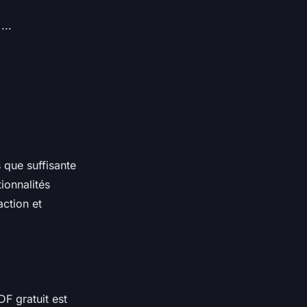
...
 que suffisante
ionnalités
action et
F gratuit est