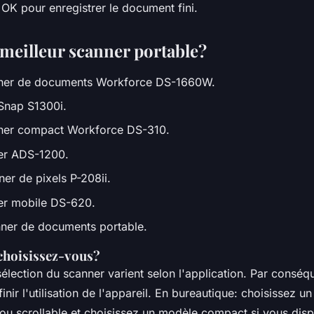
OK pour enregistrer le document fini.
 meilleur scanner portable?
ner de documents Workforce DS-1660W.
nSnap S1300i.
ner compact Workforce DS-310.
er ADS-1200.
er de pixels P-208ii.
er mobile DS-620.
ner de documents portable.
choisissez-vous?
sélection du scanner varient selon l'application. Par conséque
inir l'utilisation de l'appareil. En bureautique: choisissez u
ou scrollable et choisissez un modèle compact si vous dis