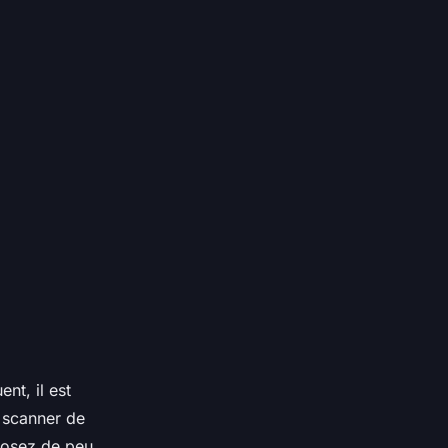
nt, il est
n scanner de
posez de peu