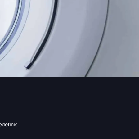
édéfinis