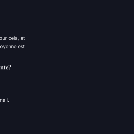
ur cela, et
moyenne est
inte?
ail.