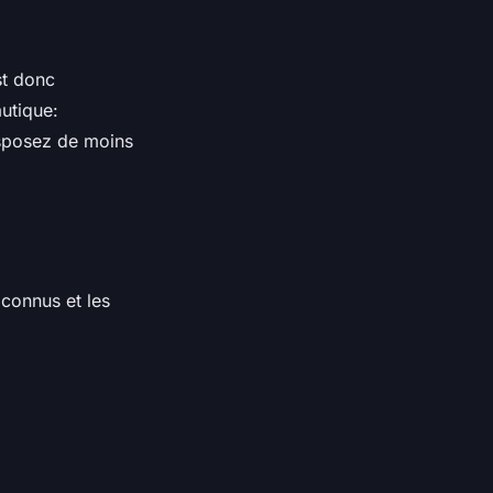
est donc
autique:
isposez de moins
 connus et les