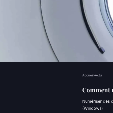
Accueil
›
Actu
ACTU
Comment scanner un
Comment n
Numériser des d
rapidement
(Windows)