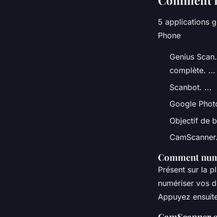
Comment n
5 applications 
Phone
Genius Scan.
complète. ...
Scanbot. ...
Google Photo
Objectif de b
CamScanner
Comment numé
Présent sur la 
numériser vos do
Appuyez ensuite 
CamScanner es