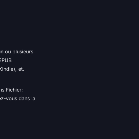
un ou plusieurs
 EPUB
ndle), et.
s Fichier:
ez-vous dans la