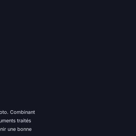
hoto. Combinant
uments traités
enir une bonne