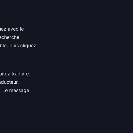
uez avec le
recherche
ble, puis cliquez
itez traduire.
aducteur,
e. Le message