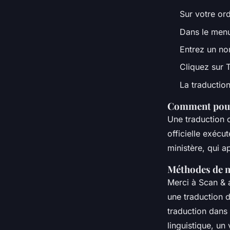
Sur votre or
•
5 octobre 2022
•
3 min de lecture
Dans le menu
Entrez un no
Cliquez sur T
La traductio
Comment pouv
Une traduction 
officielle exéc
ministère, qui a
Méthodes de me
Merci à Scan & 
une traduction d
traduction dans 
linguistique, un 