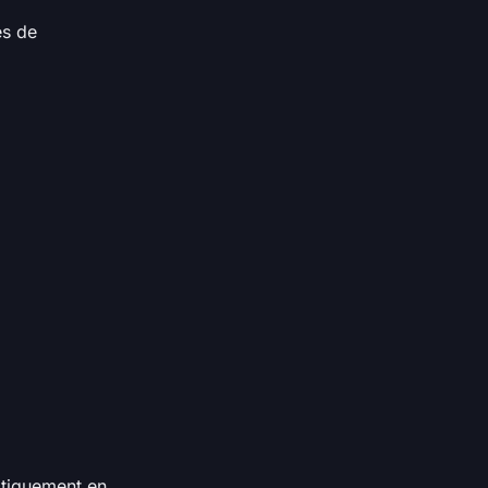
es de
atiquement en