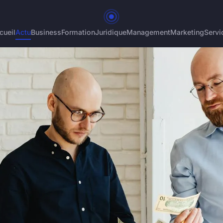
cueil
Actu
Business
Formation
Juridique
Management
Marketing
Servi