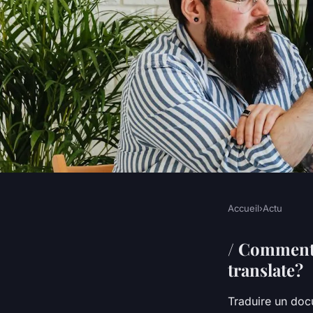
Accueil
›
Actu
ACTU
Comment traduire un
/ Comment 
translate?
mail ?
Traduire un do