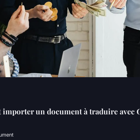
 texte reçu par
importer un document à traduire avec 
cument