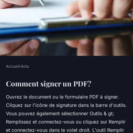
Accueil
›
Actu
ACTU
Comment signer un PDF?
Comment ajouter une
signature manuscrite sur un
Ouvrez le document ou le formulaire PDF à signer.
mail ?
Cliquez sur l'icône de signature dans la barre d'outils.
Vous pouvez également sélectionner Outils & gt;
•
5 octobre 2022
•
3 min de lecture
Remplissez et connectez-vous ou cliquez sur Remplir
et connectez-vous dans le volet droit. L'outil Remplir