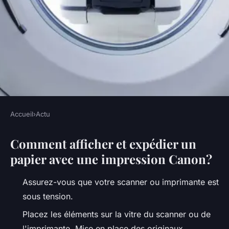
Accueil
›
Actu
ACTU
Comment afficher et expédier un
Comment scanner et envoyer
papier avec une impression Canon?
un document avec une
imprimante HP ?
Assurez-vous que votre scanner ou imprimante est
sous tension.
•
5 octobre 2022
•
3 min de lecture
Placez les éléments sur la vitre du scanner ou de
l'imprimante. Mise en place des originaux