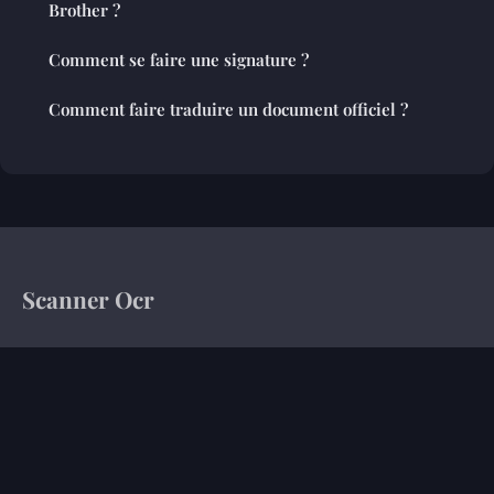
Brother ?
Comment se faire une signature ?
Comment faire traduire un document officiel ?
Scanner Ocr
Votre magazine d'information sur le monde de l'entreprise
Accueil
Mentions légales
Contact
© 2026 Scanner Ocr. Tous droits réservés.