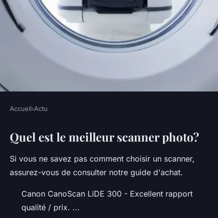
Accueil
›
Actu
ACTU
Quel est le meilleur scanner photo?
Scanner compact
Si vous ne savez pas comment choisir un scanner,
•
5 octobre 2022
•
3 min de lecture
assurez-vous de consulter notre guide d'achat.
Canon CanoScan LiDE 300 - Excellent rapport
qualité / prix. ...