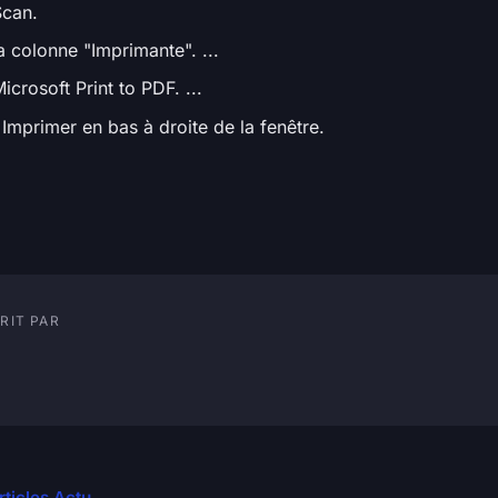
Scan.
a colonne "Imprimante". ...
icrosoft Print to PDF. ...
Imprimer en bas à droite de la fenêtre.
RIT PAR
rticles Actu