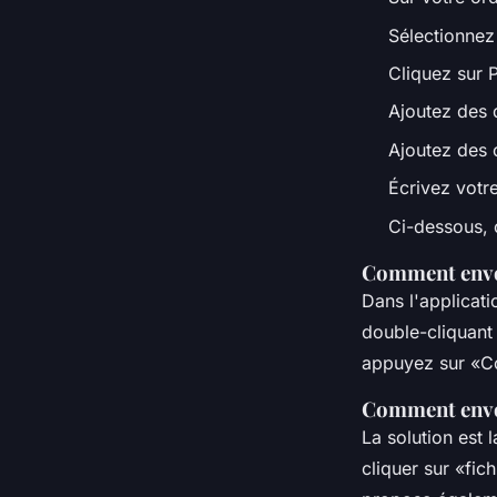
•
5 octobre 2022
•
3 min de lecture
Sélectionnez 
Cliquez sur P
Ajoutez des d
Ajoutez des 
Écrivez votr
Ci-dessous, 
Comment envoy
Dans l'applicati
double-cliquant
appuyez sur «Co
Comment envoy
La solution est 
cliquer sur «fic