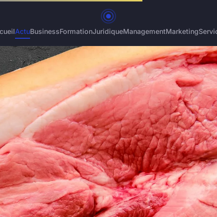
cueil
Actu
Business
Formation
Juridique
Management
Marketing
Servi