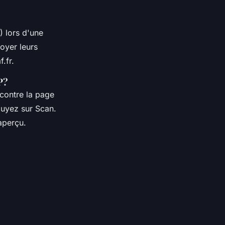
) lors d'une
voyer leurs
.fr
.
P?
 contre la page
puyez sur Scan.
aperçu.