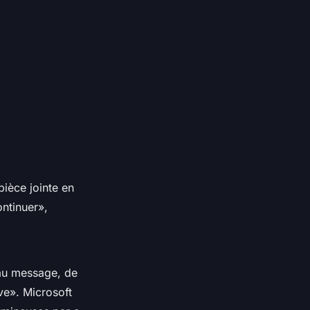
pièce jointe en
ntinuer»,
eau message, de
ive». Microsoft