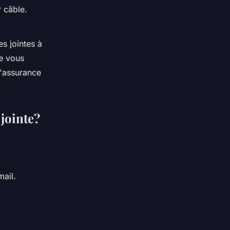
 câble.
s jointes à
je vous
d'assurance
jointe?
ail.