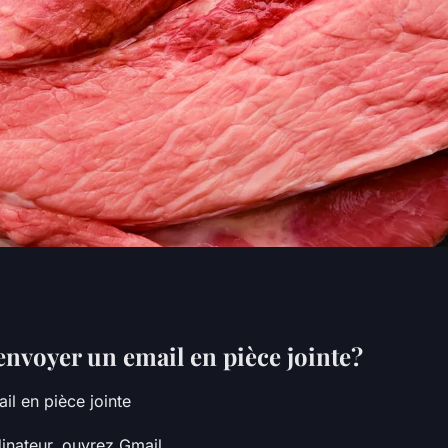
 joindre un
voyer un email en pièce jointe?
ail en pièce jointe
 ?
dinateur, ouvrez Gmail.