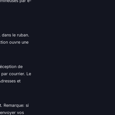
umineuses par e-
 dans le ruban.
ction ouvre une
réception de
par courrier. Le
Adresses et
. Remarque: si
 envoyer vos