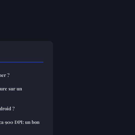
ner ?
ure sur un
droid ?
ca 900 DPI: un bon