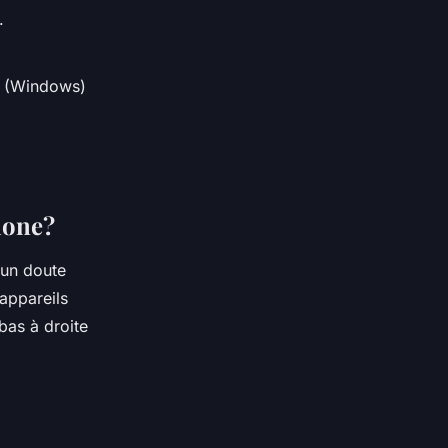
.
e (Windows)
hone?
cun doute
 appareils
bas à droite