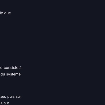
le que
id consiste à
s du système
ée, puis sur
ez sur