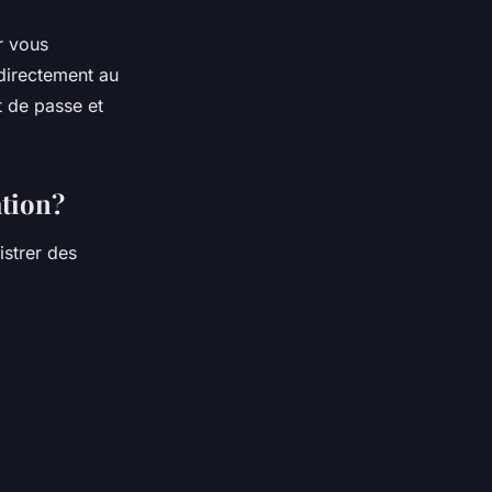
r vous
directement au
 de passe et
ation?
strer des