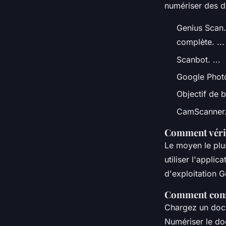
numériser des 
•
5 octobre 2022
•
3 min de lecture
Genius Scan.
complète. ...
Scanbot. ...
Google Photo
Objectif de b
CamScanner
Comment véri
Le moyen le plus
utiliser l'appli
d'exploitation 
Comment consu
Chargez un docu
Numériser le do