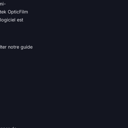
mi-
stek OpticFilm
logiciel est
ter notre guide