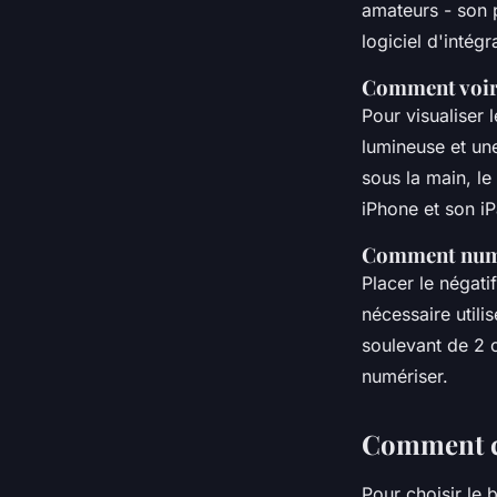
amateurs - son p
•
5 octobre 2022
•
3 min de lecture
logiciel d'intégr
Comment voir 
Pour visualiser l
lumineuse et un
sous la main, l
iPhone et son i
Comment numér
Placer le négatif
nécessaire utili
soulevant de 2 
numériser.
Comment ch
Pour choisir le 