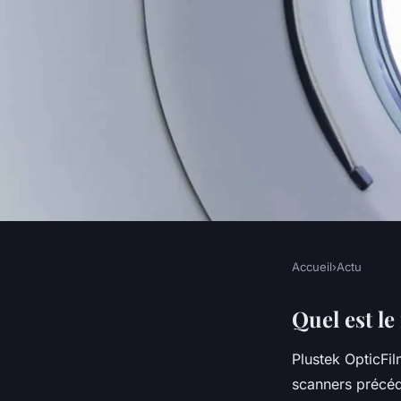
Accueil
›
Actu
ACTU
Quel est le meilleur
Quel est le
Plustek OpticFi
diapositives ?
scanners précéde