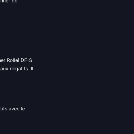
anner de
ner Rollei DF-S
aux négatifs. Il
ifs avec le