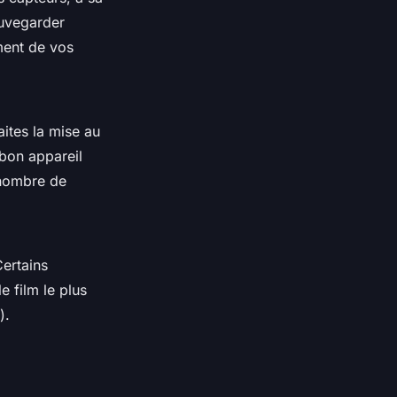
auvegarder
ment de vos
aites la mise au
 bon appareil
 nombre de
ertains
 film le plus
).