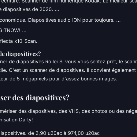
l'écriture. Scanner de film numérique Kodak. Le meilleur sc
e diapositives de 2020. ...
économique. Diapositives audio ION pour toujours. ...
IGITNOW! ...
eflecta x10-Scan.
de diapositives?
ner de diapositives Rollei Si vous vous sentez prêt, le scan
ile. C'est un scanner de diapositives. Il convient également 
teur de 5 mégapixels pour d'assez bonnes images.
er des diapositives?
ériser des diapositives, des VHS, des photos ou des négat
risation Darty!
iapositives. de 2,90 u20ac à 974,00 u20ac