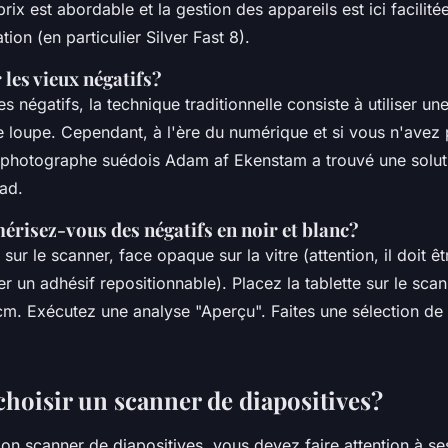
rix est abordable et la gestion des appareils est ici facilité
ation (en particulier Silver Fast 8).
les vieux négatifs?
es négatifs, la technique traditionnelle consiste à utiliser un
e loupe. Cependant, à l'ère du numérique et si vous n'avez 
e photographe suédois Adam af Ekenstam a trouvé une solut
Pad.
isez-vous des négatifs en noir et blanc?
 sur le scanner, face opaque sur la vitre (attention, il doit êtr
ser un adhésif repositionnable). Placez la tablette sur le scan
cm. Exécutez une analyse "Aperçu". Faites une sélection de 
oisir un scanner de diapositives?
bon scanner de diapositives, vous devez faire attention à se