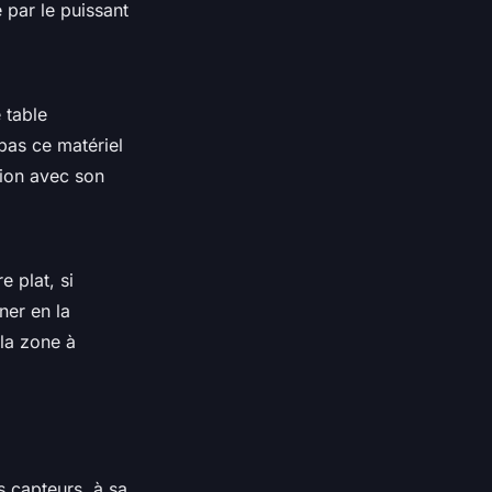
e par le puissant
e table
pas ce matériel
ion avec son
e plat, si
ner en la
la zone à
s capteurs, à sa