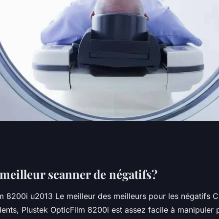
 scanner de
 meilleur scanner de négatifs?
lm 8200i u2013 Le meilleur des meilleurs pour les négatifs
nts, Plustek OpticFilm 8200i est assez facile à manipuler 