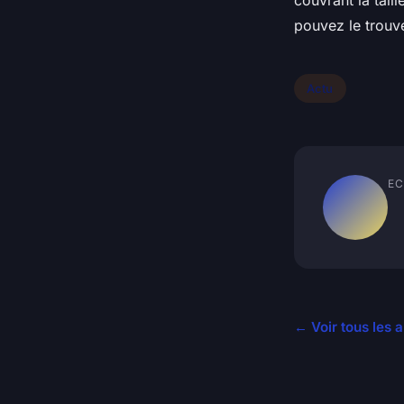
couvrant la tail
pouvez le trouve
Actu
EC
← Voir tous les a