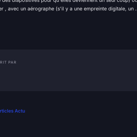
le des diapositives pour qu'elles deviennent un seul coup) o
r , avec un aérographe (s'il y a une empreinte digitale, un .
RIT PAR
rticles Actu