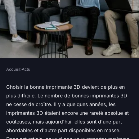
Accueil
›
Actu
ACTU
Comment choisir une
Choisir la bonne imprimante 3D devient de plus en
plus difficile. Le nombre de bonnes imprimantes 3D
imprimante 3D ?
ne cesse de croître. Il y a quelques années, les
imprimantes 3D étaient encore une rareté absolue et
•
24 août 2021
•
3 min de lecture
coûteuses, mais aujourd'hui, elles sont d'une part
abordables et d'autre part disponibles en masse.