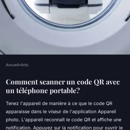
Accueil
›
Actu
ACTU
Comment scanner un code QR avec
Comment scanner un QR code
un téléphone portable?
avec son portable ?
Tenez l'appareil de manière à ce que le code QR
•
5 octobre 2022
•
2 min de lecture
apparaisse dans le viseur de l'application Appareil
photo. L'appareil reconnaît le code QR et affiche une
notification. Appuyez sur la notification pour ouvrir le