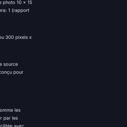
e photo 10 x 15
ra: 1 (rapport
ou 300 pixels x
ne source
 conçu pour
 Comme les
r par les
cilitée avec