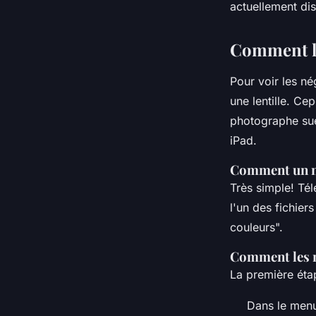
actuellement dis
Comment le
Pour voir les nég
une lentille. Ce
photographe sué
iPad.
Comment un né
Très simple! Tél
l'un des fichier
couleurs".
Comment les né
La première éta
Dans le menu