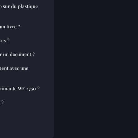
 sur du plastique
n livre ?
ves ?
r un document ?
ent avec une
rimante WF 2750 ?
 ?