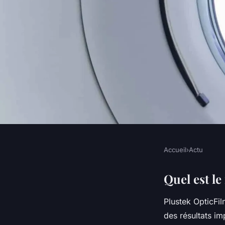
Accueil
›
Actu
ACTU
Quel Scanner pour n
Quel est le
Plustek OpticFil
•
5 octobre 2022
•
2 min de lecture
des résultats im