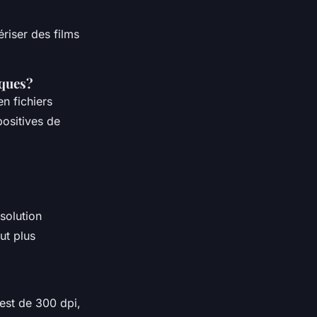
riser des films
iques?
n fichiers
positives de
solution
ut plus
 est de 300 dpi,