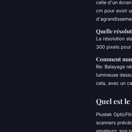
celle d'un écra
cm pour avoir u
d'agrandissemen
Quelle résolu
La résolution s
300 pixels pour
Comment numé
Re: Balayage né
lumineuse dessu
cela, avec un ca
Quel est le
Plustek OpticFi
scanners précéde
amateurs: son pr