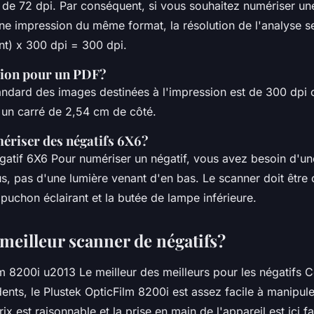
n de 72 dpi. Par conséquent, si vous souhaitez numériser un
ne impression du même format, la résolution de l'analyse se
t) x 300 dpi = 300 dpi.
tion pour un PDF?
tandard des images destinées à l'impression est de 300 dpi 
 un carré de 2,54 cm de côté.
riser des négatifs 6X6?
gatif 6X6 Pour numériser un négatif, vous avez besoin d'u
s, pas d'une lumière venant d'en bas. Le scanner doit être
puchon éclairant et la butée de lampe inférieure.
 meilleur scanner de négatifs?
lm 8200i u2013 Le meilleur des meilleurs pour les négatifs
nts, le Plustek OpticFilm 8200i est assez facile à manipule
ix est raisonnable et la prise en main de l'appareil est ici fa