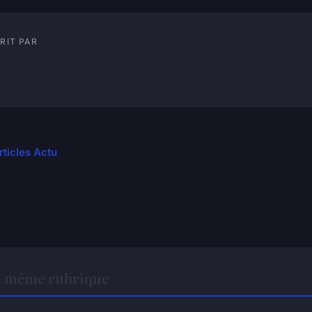
RIT PAR
rticles Actu
a même rubrique