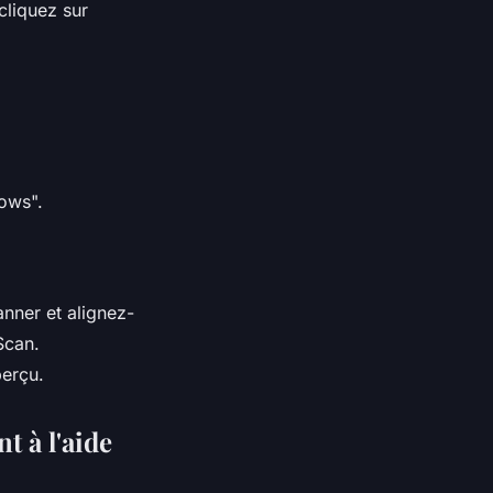
cliquez sur
ows".
anner et alignez-
Scan.
perçu.
 à l'aide