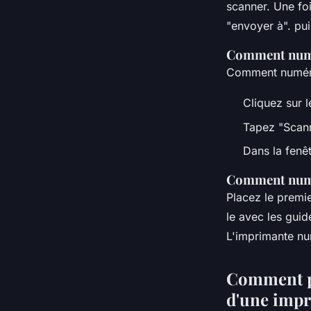
scanner. Une foi
•
5 octobre 2022
•
3 min de lecture
"envoyer à". pui
Comment numé
Comment numéri
Cliquez sur 
Tapez "Scann
Dans la fenêt
Comment numé
Placez le premie
le avec les guid
L'imprimante nu
Comment pu
d'une imp