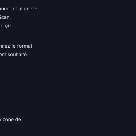
anner et alignez-
Scan.
perçu.
nnez le format
ent souhaité.
a zone de