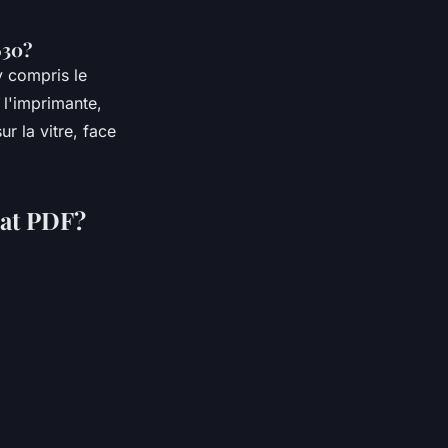
630?
y compris le
l'imprimante,
r la vitre, face
at PDF?