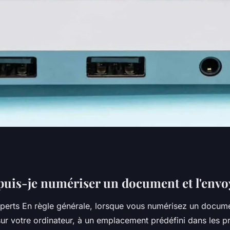
r un document
is-je numériser un document et l'envo
perts En règle générale, lorsque vous numérisez un documen
sur votre ordinateur, à un emplacement prédéfini dans les p