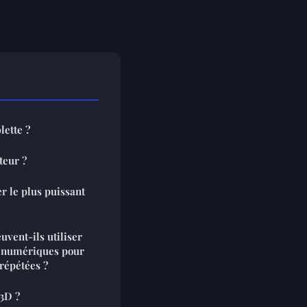
lette ?
teur ?
er le plus puissant
vent-ils utiliser
é numériques pour
répétées ?
3D ?