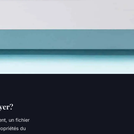
yer?
t, un fichier
ropriétés du