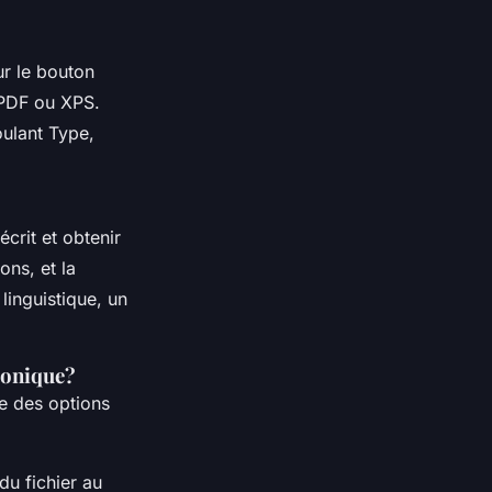
ur le bouton
 PDF ou XPS.
oulant Type,
crit et obtenir
ons, et la
linguistique, un
ronique?
ne des options
u fichier au