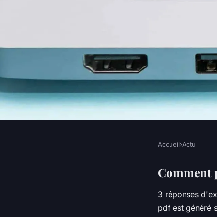
Accueil
›
Actu
ACTU
Comment transfére
Comment pu
3 réponses d'ex
scanne ?
pdf est généré 