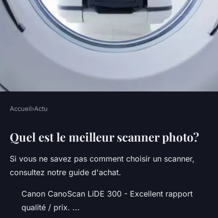
Accueil
›
Actu
ACTU
Quel est le meilleur scanner photo?
Où Peut-on scanner des
photos ?
Si vous ne savez pas comment choisir un scanner,
consultez notre guide d'achat.
•
5 octobre 2022
•
2 min de lecture
Canon CanoScan LiDE 300 - Excellent rapport
qualité / prix. ...