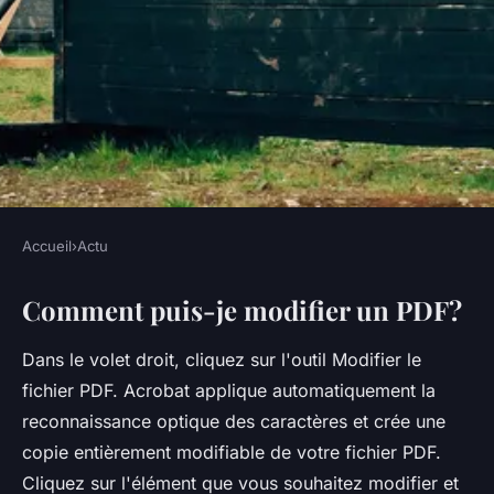
Accueil
›
Actu
ACTU
Comment puis-je modifier un PDF?
Comment faire un OCR ?
Dans le volet droit, cliquez sur l'outil Modifier le
•
5 octobre 2022
•
2 min de lecture
fichier PDF. Acrobat applique automatiquement la
reconnaissance optique des caractères et crée une
copie entièrement modifiable de votre fichier PDF.
Cliquez sur l'élément que vous souhaitez modifier et