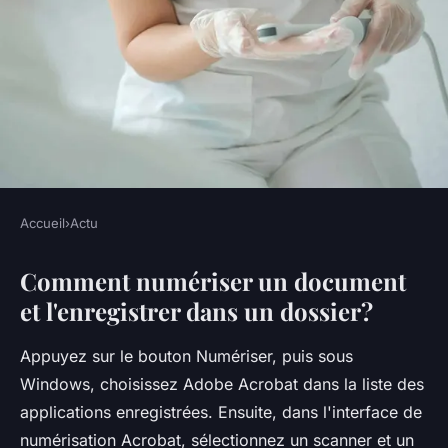
Accueil
›
Actu
ACTU
Comment numériser un document
Comment envoyer un
et l'enregistrer dans un dossier?
document Recto-verso par
mail ?
Appuyez sur le bouton Numériser, puis sous
Windows, choisissez Adobe Acrobat dans la liste des
•
5 octobre 2022
•
3 min de lecture
applications enregistrées. Ensuite, dans l'interface de
numérisation Acrobat, sélectionnez un scanner et un