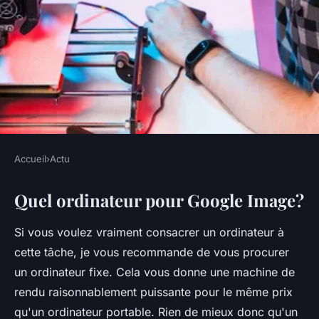
Accueil
›
Actu
ACTU
Quel ordinateur pour Google Image?
Quel PC pour faire de la 3D ?
Si vous voulez vraiment consacrer un ordinateur à
•
5 octobre 2022
•
2 min de lecture
cette tâche, je vous recommande de vous procurer
un ordinateur fixe. Cela vous donne une machine de
rendu raisonnablement puissante pour le même prix
qu'un ordinateur portable. Rien de mieux donc qu'un