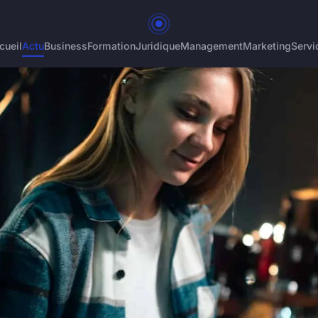
cueil
Actu
Business
Formation
Juridique
Management
Marketing
Servi