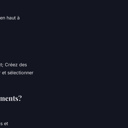
en haut à
gt; Créez des
r et sélectionner
uments?
s et