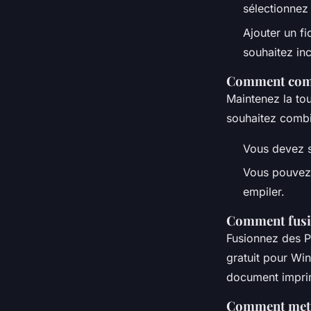
sélectionnez
Ajouter un fi
souhaitez in
Comment comb
Maintenez la tou
souhaitez combi
Vous devez sé
Vous pouvez é
empiler.
Comment fusio
Fusionnez des P
gratuit pour Wi
document imprima
Comment mettr