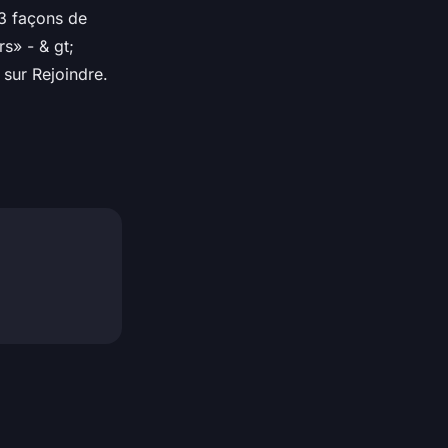
 3 façons de
s» - & gt;
 sur Rejoindre.