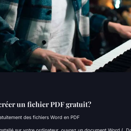
ichier PDF ?
éer un fichier PDF gratuit?
atuitement des fichiers Word en PDF
nstallé sur votre ordinateur, ouvrez un document Word (. Doc