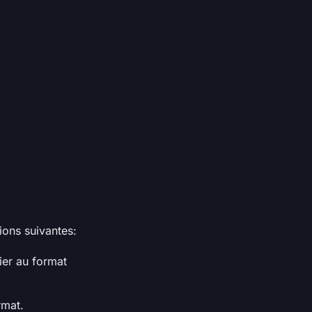
tions suivantes:
ier au format
rmat.