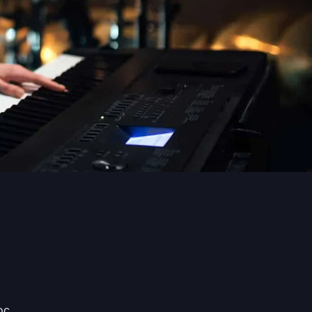
,. ...