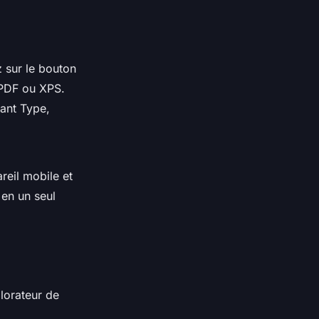
 sur le bouton
 PDF ou XPS.
lant Type,
reil mobile et
en un seul
plorateur de