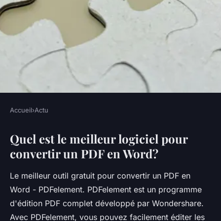
Accueil
›
Actu
ACTU
Quel est le meilleur logiciel pour
Comment convertir un fichier
convertir un PDF en Word?
PDF en Word pour le modifier
?
Le meilleur outil gratuit pour convertir un PDF en
Word - PDFelement. PDFelement est un programme
•
5 octobre 2022
•
4 min de lecture
d'édition PDF complet développé par Wondershare.
Avec PDFelement, vous pouvez facilement éditer les