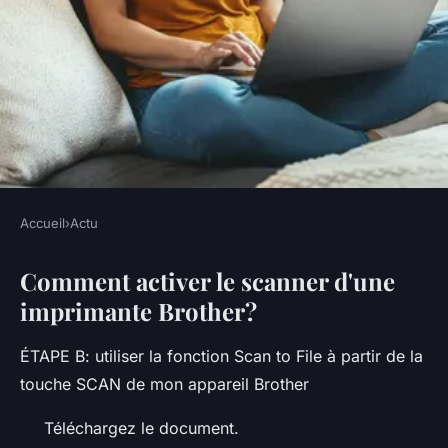
Accueil
›
Actu
ACTU
Comment activer le scanner d'une
Comment connecter le
imprimante Brother?
scanner Brother à l'ordinateur
?
ÉTAPE B: utiliser la fonction Scan to File à partir de la
touche SCAN de mon appareil Brother
•
5 octobre 2022
•
3 min de lecture
Téléchargez le document.