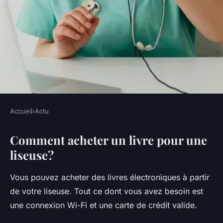
Accueil
›
Actu
ACTU
Comment acheter un livre pour une
Comment télécharger un livre
liseuse?
gratuitement sur une liseuse ?
Vous pouvez acheter des livres électroniques à partir
•
5 octobre 2022
•
4 min de lecture
de votre liseuse. Tout ce dont vous avez besoin est
une connexion Wi-Fi et une carte de crédit valide.