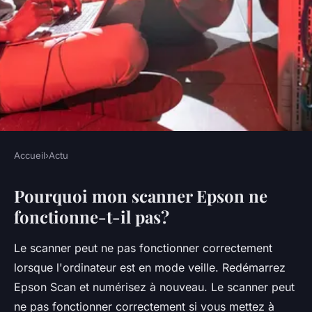
Accueil
›
Actu
ACTU
Pourquoi mon scanner Epson ne
Comment configurer Epson
fonctionne-t-il pas?
Scan sur Mac ?
Le scanner peut ne pas fonctionner correctement
•
5 octobre 2022
•
3 min de lecture
lorsque l'ordinateur est en mode veille. Redémarrez
Epson Scan et numérisez à nouveau. Le scanner peut
ne pas fonctionner correctement si vous mettez à