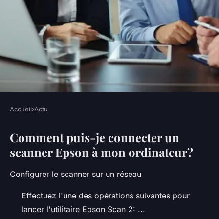
Accueil
›
Actu
ACTU
Comment puis-je connecter un
Pourquoi le scanner ne
scanner Epson à mon ordinateur?
fonctionne pas ?
Configurer le scanner sur un réseau
•
5 octobre 2022
•
4 min de lecture
Effectuez l'une des opérations suivantes pour
lancer l'utilitaire Epson Scan 2: ...