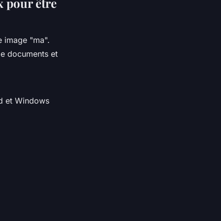
 pour être
de image "ma".
 de documents et
id et Windows