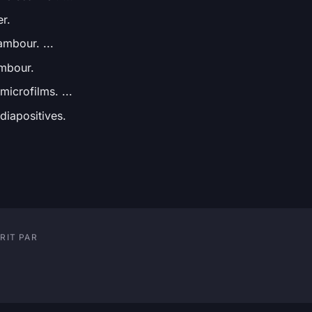
r.
ambour. ...
mbour.
icrofilms. ...
diapositives.
RIT PAR