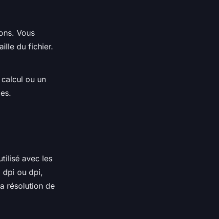
ions. Vous
ille du fichier.
 calcul ou un
es.
ilisé avec les
 dpi ou dpi,
La résolution de