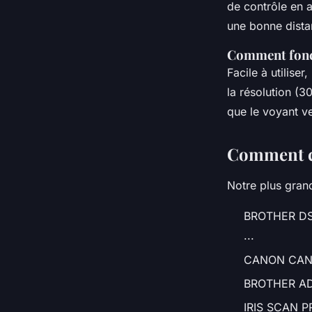
de contrôle en a
•
5 octobre 2022
•
3 min de lecture
une bonne distan
Comment fonc
Facile à utiliser
la résolution (3
que le voyant ve
Comment c
Notre plus grand
BROTHER DS-7
...
CANON CANOSC
BROTHER ADS
IRIS SCAN PR