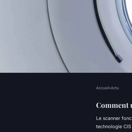
Accueil
›
Actu
ACTU
Comment choisir un
Comment ut
Le scanner fonc
?
technologie CIS