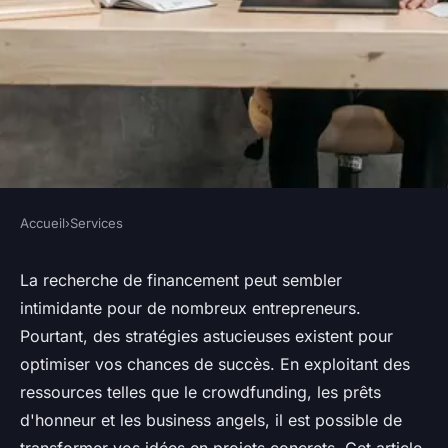
Accueil
›
Services
SERVICES
Recherche de financement :
La recherche de financement peut sembler
intimidante pour de nombreux entrepreneurs.
astuces pour entrepreneurs
Pourtant, des stratégies astucieuses existent pour
avisés
optimiser vos chances de succès. En exploitant des
ressources telles que le crowdfunding, les prêts
Soline
•
29 septembre 2024
•
3 min de lecture
d'honneur et les business angels, il est possible de