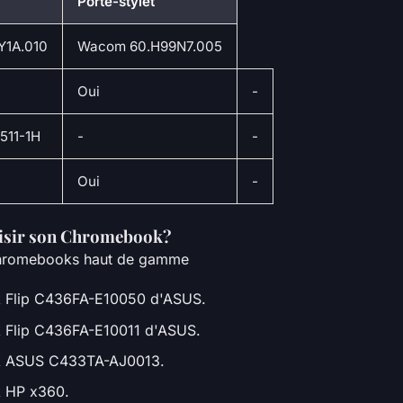
Porte-stylet
Y1A.010
Wacom 60.H99N7.005
Oui
-
511-1H
-
-
Oui
-
sir son Chromebook?
Chromebooks haut de gamme
Flip C436FA-E10050 d'ASUS.
Flip C436FA-E10011 d'ASUS.
 ASUS C433TA-AJ0013.
 HP x360.