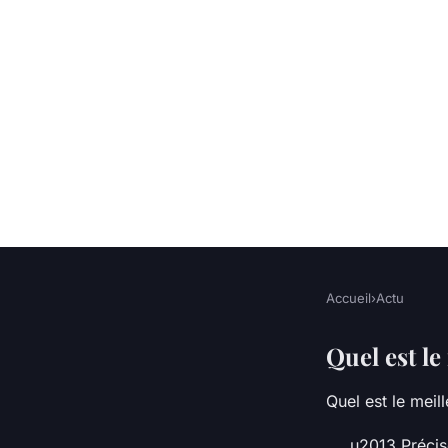
Accueil
›
Actu
ACTU
Quel stylet choisir ?
Quel est l
Quel est le meil
•
5 octobre 2022
•
3 min de lecture
u2013 Précisé