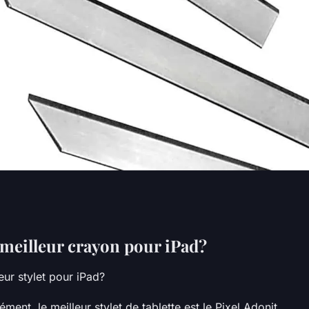
e meilleur crayon pour iPad?
leur stylet pour iPad?
ment, le meilleur stylet de tablette est le Pixel Adonit. ...