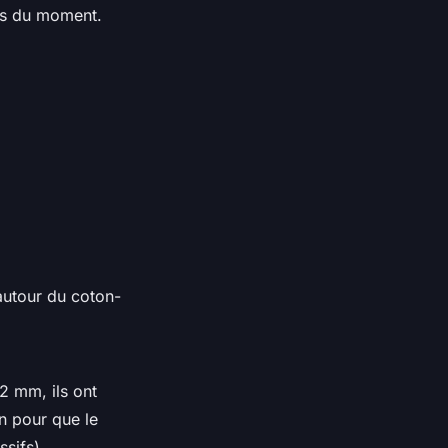
ads du moment.
autour du coton-
2 mm, ils ont
an pour que le
sifs).