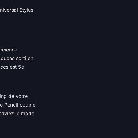
iversal Stylus.
ancienne
pouces sorti en
uces est 5e
ing de votre
e Pencil couplé,
ctiviez le mode