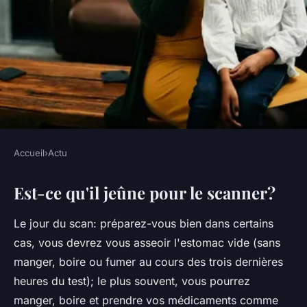
Accueil
›
Actu
ACTU
Est-ce qu'il jeûne pour le scanner?
Pourquoi être à jeun pour un
scanner avec injection ?
Le jour du scan: préparez-vous bien dans certains
cas, vous devrez vous asseoir l'estomac vide (sans
•
5 octobre 2022
•
2 min de lecture
manger, boire ou fumer au cours des trois dernières
heures du test); le plus souvent, vous pourrez
manger, boire et prendre vos médicaments comme