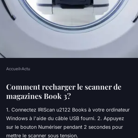
Accueil
›
Actu
ACTU
Comment recharger le scanner de
Comment scanner avec
magazines Book 3?
IRIScan book ?
1. Connectez IRIScan u2122 Books à votre ordinateur
•
5 octobre 2022
•
2 min de lecture
Windows à l'aide du câble USB fourni. 2. Appuyez
sur le bouton Numériser pendant 2 secondes pour
mettre le scanner sous tension.