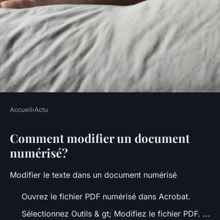
Accueil
›
Actu
ACTU
Comment modifier un document
Comment réduire la taille d'un
numérisé?
fichier numérisé ?
Modifier le texte dans un document numérisé
•
5 octobre 2022
•
3 min de lecture
Ouvrez le fichier PDF numérisé dans Acrobat.
Sélectionnez Outils & gt; Modifiez le fichier PDF. ...