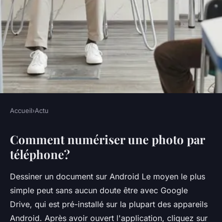
Accueil
›
Actu
ACTU
Comment numériser une photo par
Comment Numeriser des
téléphone?
vieilles photos ?
Dessiner un document sur Android Le moyen le plus
•
5 octobre 2022
•
4 min de lecture
simple peut sans aucun doute être avec Google
Drive, qui est pré-installé sur la plupart des appareils
Android. Après avoir ouvert l'application, cliquez sur