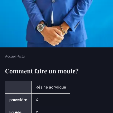
Accueil
›
Actu
ACTU
Comment faire un moule?
Comment faire un moule en
plastique ?
Résine acrylique
•
5 octobre 2022
•
3 min de lecture
poussière
X
liquide
X