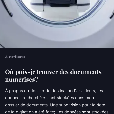
Accueil
›
Actu
ACTU
Où puis-je trouver des documents
Comment faire pour scanner
numérisés?
des documents ?
À propos du dossier de destination Par ailleurs, les
•
5 octobre 2022
•
3 min de lecture
données recherchées sont stockées dans mon
dossier de documents. Une subdivision pour la date
de la digitation a été faite; Les données sont stockées