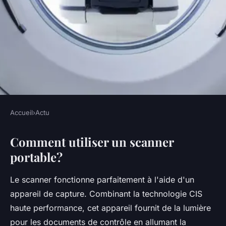
Accueil
›
Actu
ACTU
Comment utiliser un scanner
Comment choisir un scanner
portable?
portable ?
Le scanner fonctionne parfaitement à l'aide d'un
•
5 octobre 2022
•
3 min de lecture
appareil de capture. Combinant la technologie CIS
haute performance, cet appareil fournit de la lumière
pour les documents de contrôle en allumant la